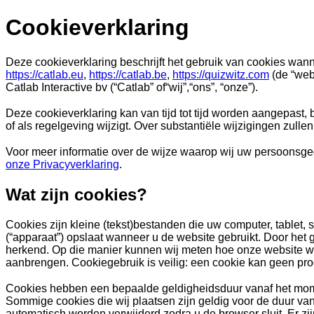
Cookieverklaring
Deze cookieverklaring beschrijft het gebruik van cookies wan
https://catlab.eu
,
https://catlab.be
,
https://quizwitz.com
(de “web
Catlab Interactive bv (“Catlab” of“wij”,“ons”, “onze”).
Deze cookieverklaring kan van tijd tot tijd worden aangepast,
of als regelgeving wijzigt. Over substantiële wijzigingen zullen
Voor meer informatie over de wijze waarop wij uw persoonsg
onze Privacyverklaring
.
Wat zijn cookies?
Cookies zijn kleine (tekst)bestanden die uw computer, tablet,
(“apparaat”) opslaat wanneer u de website gebruikt. Door het
herkend. Op die manier kunnen wij meten hoe onze website wo
aanbrengen. Cookiegebruik is veilig: een cookie kan geen pro
Cookies hebben een bepaalde geldigheidsduur vanaf het mom
Sommige cookies die wij plaatsen zijn geldig voor de duur van
automatisch worden verwijderd zodra u de browser sluit. Er zij