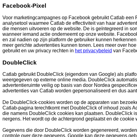
Facebook-Pixel
Voor marketingcampagnes op Facebook gebruikt Catlab een F
analysetool waarmee Catlab de effectiviteit van haar advertent
die mensen uitvoeren op de website. De is geïntegreerd in s
wanneer iemand actie onderneemt op onze website. Facebook 
en zal nadien op zijn platform de gebruiker kunnen herkennen
meer gerichte advertenties kunnen tonen. Lees meer over ho
gebruikt en uw privacy rechten in
het privacybeleid
van Faceb
DoubleClick
Catlab gebruikt DoubleClick (eigendom van Google) als platfo
weergegeven op externe online media. DoubleClick automatise
advertentieruimte veilig op basis van door Nordea gespecificeer
advertenties van Catlab worden gepersonaliseerd en dus aantrek
De DoubleClick-cookies worden op de apparaten van bezoeke
Catlab-pagina terechtkomt met DoubleClick of inhoud zoals 
die namens DoubleClick cookies kan plaatsen. DoubleClick is 
nergens. Het wordt op de achtergrond geplaatst en de cookie
Gegevens die door DoubleClick worden gegenereerd, worden 
controle over deze gegevens. Google kan deze gegevens gebr