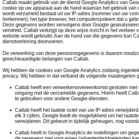
Catlab maakt gebruik van de dienst Google Analytics van Googl
cookie op uw apparaat aan de hand waarvan het gebruik van de
wordt verzameld bestaat uit uw IP-adres (nummer van uw comp
herkennen), het type browser, het computersysteem dat u gebru
Deze gegevens worden vervolgens door Google geanalyseerd 
verstrekt. Catlab verkrijgt op deze wijze inzicht in het verkee
website wordt gebruikt. Aan de hand van die gegevens kan Ca
dienstverlening doorvoeren.
De verwerking van deze persoonsgegevens is daarom noodzake
gerechtvaardigde belangen van Catlab.
Wij hebben de cookies van Google Analytics zodanig ingeste
privacy. Wij hebben in dat verband de volgende maatregelen
Catlab heeft een verwerkersovereenkomst gesloten met 
omgang met de verzamelde gegevens. Hierin heeft Catla
te gebruiken voor andere Google-diensten.
Catlab heeft het laatste octet van uw IP-adres verwijder
elk 3 cijfers. Google biedt de mogelijkheid om het laats
verwijderen. Dit gebeurt in tijdelijk geheugen, nog voor
Catlab heeft in Google Analytics de instellingen om geg
de gegevens niet voor eigen (advertentie)doeleinden ka